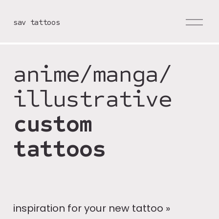
M
sav tattoos
e
n
u
anime/manga/ 
o
p
illustrative 
e
n
custom 
e
n
tattoos
inspiration for your new tattoo »